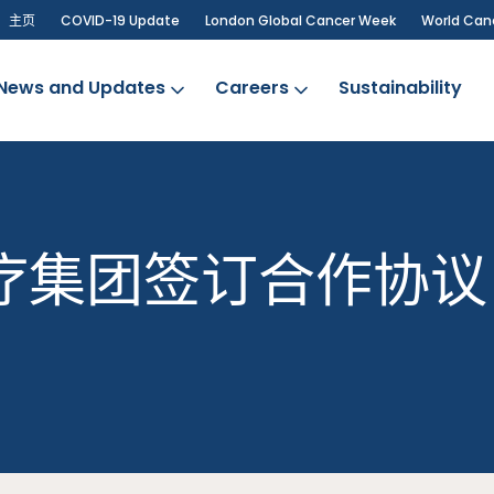
主页
COVID-19 Update
London Global Cancer Week
World Can
News and Updates
Careers
Sustainability
医疗集团签订合作协议