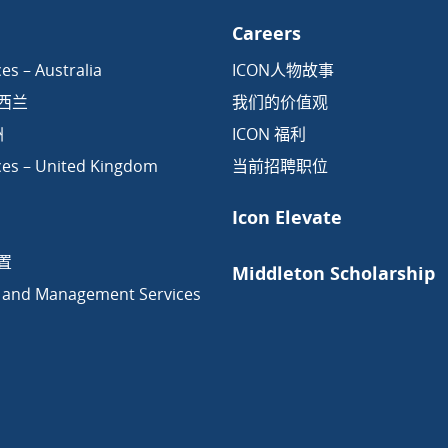
Careers
es – Australia
ICON人物故事
新西兰
我们的价值观
洲
ICON 福利
ces – United Kingdom
当前招聘职位
Icon Elevate
置
Middleton Scholarship
 and Management Services