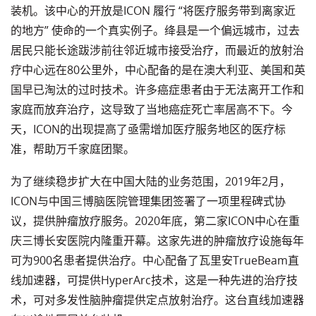
装机。该中心的开放是ICON 履行 “将医疗服务带到离家近
的地方” 使命的一个真实例子。绛县是一个偏远城市，过去
居民只能长途跋涉前往邻近城市接受治疗，而最近的放射治
疗中心远在80公里外，中心配备的是在澳大利亚、美国和英
国早已淘汰的过时技术。许多癌症患者由于无法离开工作和
家庭而放弃治疗，这导致了当地癌症死亡率居高不下。今
天，ICON的出现提高了亟需增加医疗服务地区的医疗标
准，帮助万千家庭团聚。
为了继续稳步扩大在中国大陆的业务范围，2019年2月，
ICON与中国三博脑医院管理集团签署了一项里程碑式协
议，提供肿瘤放疗服务。2020年底，第二家ICON中心在重
庆三博长安医院内隆重开幕。这家先进的肿瘤放疗设施每年
可为900名患者提供治疗。中心配备了瓦里安TrueBeam直
线加速器，可提供HyperArc技术，这是一种先进的治疗技
术，可对多发性脑肿瘤提供定点放射治疗。这台直线加速器