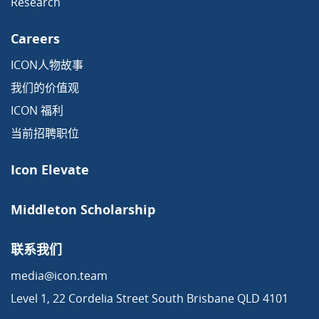
Research
Careers
ICON人物故事
我们的价值观
ICON 福利
当前招聘职位
Icon Elevate
Middleton Scholarship
联系我们
media@icon.team
Level 1, 22 Cordelia Street South Brisbane QLD 4101