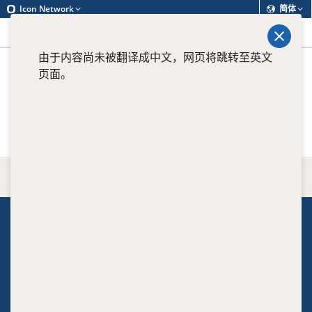
Icon Network
简体
查找
菜单
由于内容尚未被翻译成中文，网页将跳转至英文
页面。
View all current positions
返回顶端
关于我们
Executive
Clinical leaders