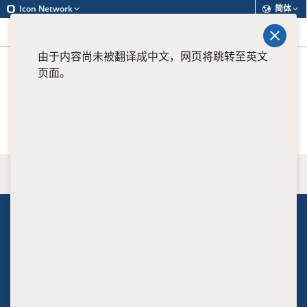
Icon Network
简体
查找
菜单
由于内容尚未被翻译成中文，网页将跳转至英文
页面。
View all current positions
返回顶端
关于我们
Executive
Clinical leaders