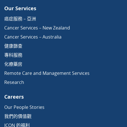
Our Services
癌症服務 – 亞洲
Cancer Services – New Zealand
Cancer Services – Australia
健康篩查
專科服務
化療藥房
Remote Care and Management Services
Research
Careers
Our People Stories
我們的價值觀
ICON 的福利