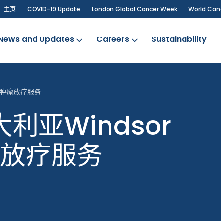
主页
COVID-19 Update
London Global Cancer Week
World Can
News and Updates
Careers
Sustainability
提供肿瘤放疗服务
利亚Windsor
瘤放疗服务