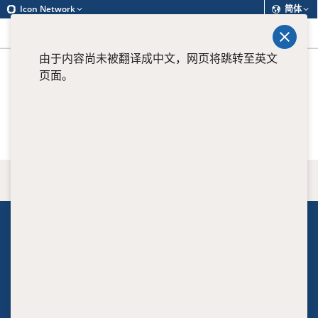
Icon Network
简体
查找
菜单
由于内容尚未被翻译成中文，网页将跳转至英文
页面。
View all current positions
返回顶端
关于我们
Executive
Clinical leaders