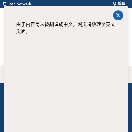
Icon Network
简体
查找
菜单
由于内容尚未被翻译成中文，网页将跳转至英文
页面。
View all current positions
返回顶端
关于我们
Executive
Clinical leaders