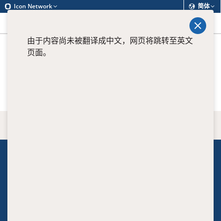
Icon Network
简体
查找
菜单
由于内容尚未被翻译成中文，网页将跳转至英文
页面。
View all current positions
返回顶端
关于我们
Executive
Clinical leaders