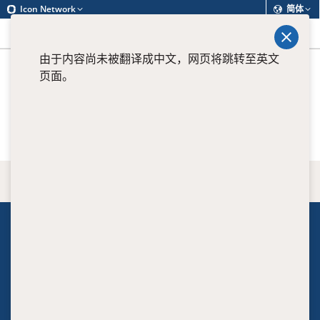
Icon Network
简体
查找
菜单
由于内容尚未被翻译成中文，网页将跳转至英文
页面。
View all current positions
返回顶端
关于我们
Executive
Clinical leaders