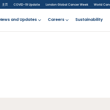
主页
COVID-19 Update
London Global Cancer Week
World Can
News and Updates
Careers
Sustainability