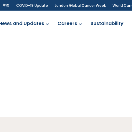
主页
COVID-19 Update
London Global Cancer Week
World Can
News and Updates
Careers
Sustainability